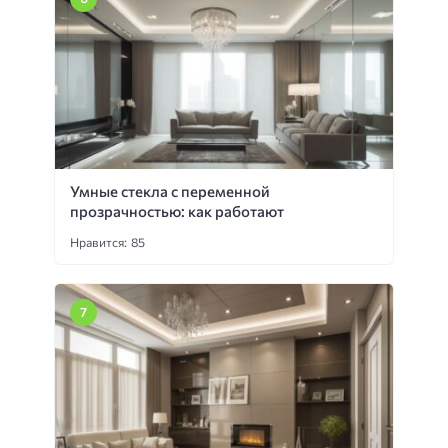
Умные стекла с переменной
прозрачностью: как работают
Нравится: 85