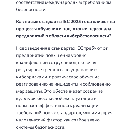
соответствия международным требованиям
безопасности.
Как новые стандарты IEC 2025 года влияют на
процессы обучения и подготовки персонала
предприятий в области кибербезопасности?
Нововведения в стандартах IEC требуют от
предприятий повышения уровня
квалификации сотрудников, включая
регулярные тренингы по управлению
киберрисками, практическое обучение
реагированию на инциденты и соблюдению
мер защиты. Это обеспечивает создание
культуры безопасной эксплуатации и
повышает эффективность реализации
требований новых стандартов, минимизируя
человеческий фактор как слабое звено
системы безопасности.