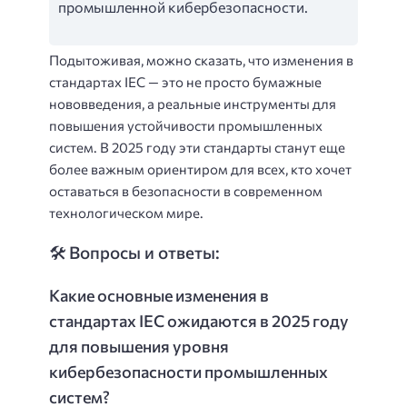
промышленной кибербезопасности.
Подытоживая, можно сказать, что изменения в
стандартах IEC — это не просто бумажные
нововведения, а реальные инструменты для
повышения устойчивости промышленных
систем. В 2025 году эти стандарты станут еще
более важным ориентиром для всех, кто хочет
оставаться в безопасности в современном
технологическом мире.
🛠️ Вопросы и ответы:
Какие основные изменения в
стандартах IEC ожидаются в 2025 году
для повышения уровня
кибербезопасности промышленных
систем?