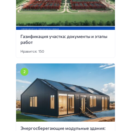
Газификация участка: документы и этапы
работ
Нравится: 150
Энергосберегающие модульные здания: