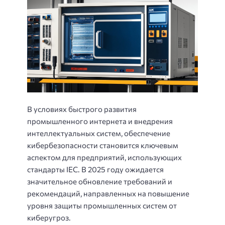
В условиях быстрого развития
промышленного интернета и внедрения
интеллектуальных систем, обеспечение
кибербезопасности становится ключевым
аспектом для предприятий, использующих
стандарты IEC. В 2025 году ожидается
значительное обновление требований и
рекомендаций, направленных на повышение
уровня защиты промышленных систем от
киберугроз.