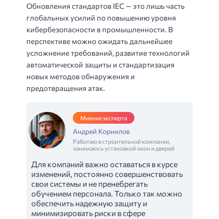
Обновления стандартов IEC — это лишь часть
глобальных усилий по повышению уровня
кибербезопасности в промышленности. В
перспективе можно ожидать дальнейшее
усложнение требований, развитие технологий
автоматической защиты и стандартизация
новых методов обнаружения и
предотвращения атак.
Мнение эксперта
Андрей Корнилов
Работаю в строительной компании,
занимаюсь установкой окон и дверей
Для компаний важно оставаться в курсе
изменений, постоянно совершенствовать
свои системы и не пренебрегать
обучением персонала. Только так можно
обеспечить надежную защиту и
минимизировать риски в сфере