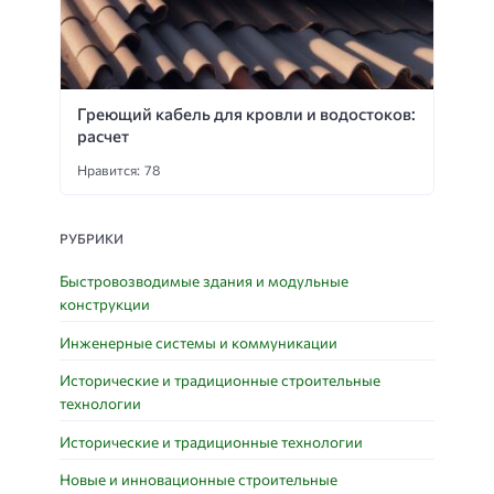
Греющий кабель для кровли и водостоков:
расчет
Нравится: 78
РУБРИКИ
Быстровозводимые здания и модульные
конструкции
Инженерные системы и коммуникации
Исторические и традиционные строительные
технологии
Исторические и традиционные технологии
Новые и инновационные строительные