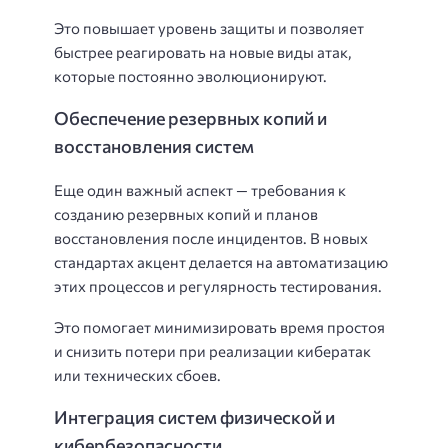
Это повышает уровень защиты и позволяет
быстрее реагировать на новые виды атак,
которые постоянно эволюционируют.
Обеспечение резервных копий и
восстановления систем
Еще один важный аспект — требования к
созданию резервных копий и планов
восстановления после инцидентов. В новых
стандартах акцент делается на автоматизацию
этих процессов и регулярность тестирования.
Это помогает минимизировать время простоя
и снизить потери при реализации кибератак
или технических сбоев.
Интеграция систем физической и
кибербезопасности