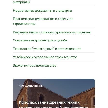
материалы
Нормативные документы и стандарты
Практические руководства и советы по
строительству
Реальные кейсы и обзоры строительных проектов
Современная архитектура и дизайн
Технологии "умного дома" и автоматизация
Устойчивое и экологичное строительство
Экологичное строительство
Что еще почитать
Использование древних техник
кладки в современной архитектуре: