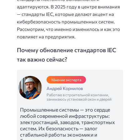
адаптируются. В 2025 году в центре внимания
— стандарты IEC, которые делают акцент на
кибербезопасность промышленных систем.
Рассмотрим, что именно изменилось и как это
повлияет на предприятия.
Почему обновление стандартов IEC
так важно сейчас?
Мнение эксперта
Андрей Корнилов
Работаю в строительной компании,
занимаюсь установкой окон и дверей
Промышленные системы — это сердце
любой современной инфраструктуры:
электростанций, заводов, транспортных
систем. Их безопасность — залог
стабильной работы экономики и