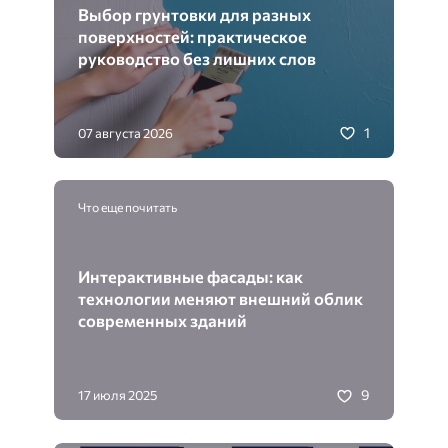
Выбор грунтовки для разных
поверхностей: практическое
руководство без лишних слов
1
07 августа 2026
Что еще почитать
Интерактивные фасады: как
технологии меняют внешний облик
современных зданий
9
17 июля 2025