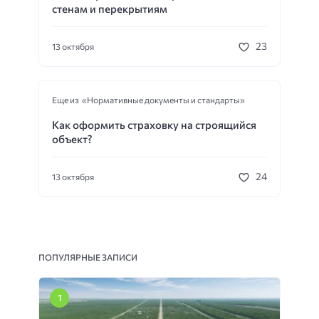
стенам и перекрытиям
23
13 октября
Еще из «Нормативные документы и стандарты»
Как оформить страховку на строящийся
объект?
24
13 октября
ПОПУЛЯРНЫЕ ЗАПИСИ