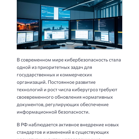
В современном мире кибербезопасность стала
одной из приоритетных задач для
государственных и коммерческих
организаций. Постоянное развитие
технологий и рост числа киберугроз требуют
своевременного обновления нормативных
документов, регулирующих обеспечение
информационной безопасности.
В РФ наблюдается активное внедрение новых
стандартов и изменений в существующих