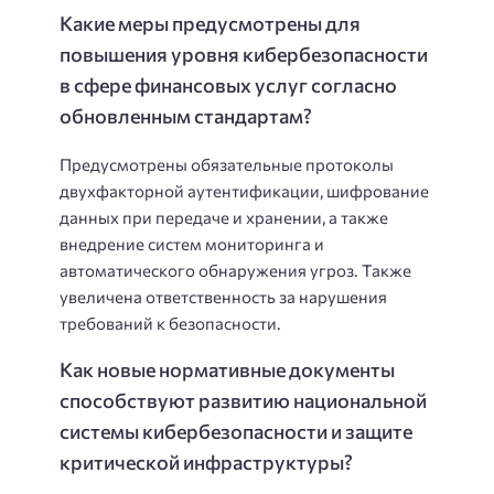
Какие меры предусмотрены для
повышения уровня кибербезопасности
в сфере финансовых услуг согласно
обновленным стандартам?
Предусмотрены обязательные протоколы
двухфакторной аутентификации, шифрование
данных при передаче и хранении, а также
внедрение систем мониторинга и
автоматического обнаружения угроз. Также
увеличена ответственность за нарушения
требований к безопасности.
Как новые нормативные документы
способствуют развитию национальной
системы кибербезопасности и защите
критической инфраструктуры?