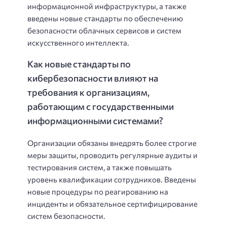
информационной инфраструктуры, а также
введены новые стандарты по обеспечению
безопасности облачных сервисов и систем
искусственного интеллекта.
Как новые стандарты по
кибербезопасности влияют на
требования к организациям,
работающим с государственными
информационными системами?
Организации обязаны внедрять более строгие
меры защиты, проводить регулярные аудиты и
тестирования систем, а также повышать
уровень квалификации сотрудников. Введены
новые процедуры по реагированию на
инциденты и обязательное сертифицирование
систем безопасности.