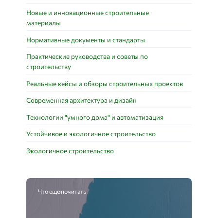
Новые и инновационные строительные
материалы
Нормативные документы и стандарты
Практические руководства и советы по
строительству
Реальные кейсы и обзоры строительных проектов
Современная архитектура и дизайн
Технологии "умного дома" и автоматизация
Устойчивое и экологичное строительство
Экологичное строительство
Что еще почитать