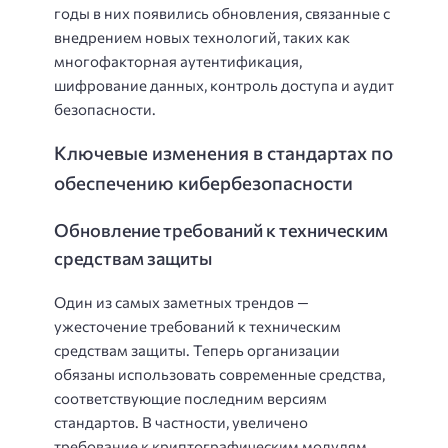
годы в них появились обновления, связанные с
внедрением новых технологий, таких как
многофакторная аутентификация,
шифрование данных, контроль доступа и аудит
безопасности.
Ключевые изменения в стандартах по
обеспечению кибербезопасности
Обновление требований к техническим
средствам защиты
Один из самых заметных трендов —
ужесточение требований к техническим
средствам защиты. Теперь организации
обязаны использовать современные средства,
соответствующие последним версиям
стандартов. В частности, увеличено
требование к криптографическим модулям,