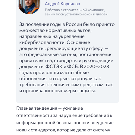
Андрей Корнилов
Работаю в строительной компании,
занимаюсь установкой окон и дверей
За последние годы в России было принято
множество нормативных актов,
направленных на укрепление
кибербезопасности. Основные
документы, регулирующие эту сферу, —
это федеральные законы, постановления
правительства, стандарты и руководящие
документы ФСТЭК и ФСБ. В 2020–2023
годах произошли масштабные
обновления, которые затронули как
требования к техническим средствам, так
и организационные меры защиты.
Главная тенденция — усиление
ответственности за нарушение требований к
информационной безопасности и внедрение
новых стандартов, которые делают систему