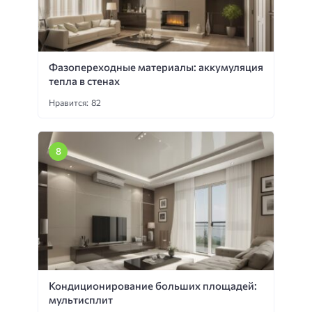
Фазопереходные материалы: аккумуляция
тепла в стенах
Нравится: 82
Кондиционирование больших площадей:
мультисплит