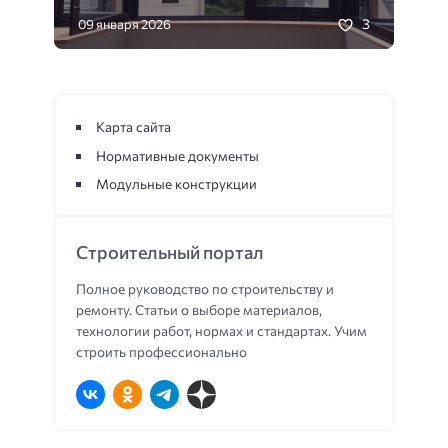
3
09 января 2026
Карта сайта
Нормативные документы
Модульные конструкции
Строительный портал
Полное руководство по строительству и
ремонту. Статьи о выборе материалов,
технологии работ, нормах и стандартах. Учим
строить профессионально