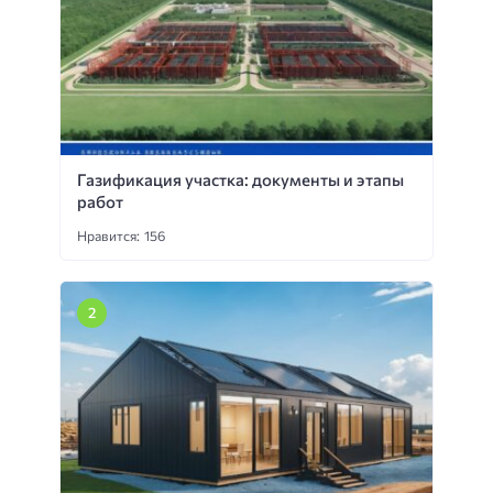
Газификация участка: документы и этапы
работ
Нравится: 156