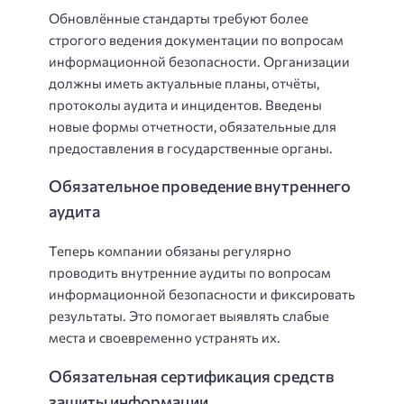
Обновлённые стандарты требуют более
строгого ведения документации по вопросам
информационной безопасности. Организации
должны иметь актуальные планы, отчёты,
протоколы аудита и инцидентов. Введены
новые формы отчетности, обязательные для
предоставления в государственные органы.
Обязательное проведение внутреннего
аудита
Теперь компании обязаны регулярно
проводить внутренние аудиты по вопросам
информационной безопасности и фиксировать
результаты. Это помогает выявлять слабые
места и своевременно устранять их.
Обязательная сертификация средств
защиты информации