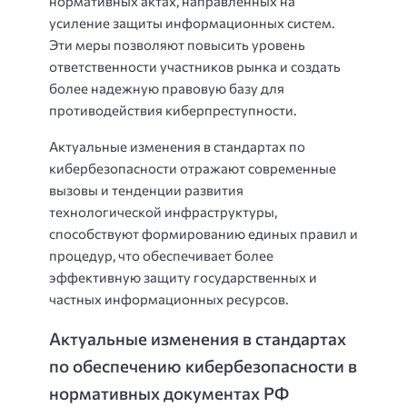
нормативных актах, направленных на
усиление защиты информационных систем.
Эти меры позволяют повысить уровень
ответственности участников рынка и создать
более надежную правовую базу для
противодействия киберпреступности.
Актуальные изменения в стандартах по
кибербезопасности отражают современные
вызовы и тенденции развития
технологической инфраструктуры,
способствуют формированию единых правил и
процедур, что обеспечивает более
эффективную защиту государственных и
частных информационных ресурсов.
Актуальные изменения в стандартах
по обеспечению кибербезопасности в
нормативных документах РФ