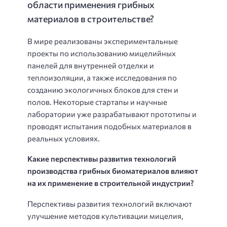
области применения грибных
материалов в строительстве?
В мире реализованы экспериментальные
проекты по использованию мицелийных
панелей для внутренней отделки и
теплоизоляции, а также исследования по
созданию экологичных блоков для стен и
полов. Некоторые стартапы и научные
лаборатории уже разрабатывают прототипы и
проводят испытания подобных материалов в
реальных условиях.
Какие перспективы развития технологий
производства грибных биоматериалов влияют
на их применение в строительной индустрии?
Перспективы развития технологий включают
улучшение методов культивации мицелия,