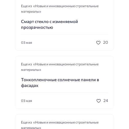
Еще из «Новые и инновационные строительные
материалы»
Смарт стекло с изменяемой
прозрачностью
20
03 мая
Еще из «Новые и инновационные строительные
материалы»
Тонкопленочные солнечные панели в
фасадах
24
03 мая
Еще из «Новые и инновационные строительные
материалы»