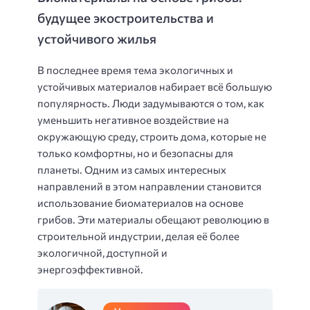
будущее экостроительства и
устойчивого жилья
В последнее время тема экологичных и
устойчивых материалов набирает всё большую
популярность. Люди задумываются о том, как
уменьшить негативное воздействие на
окружающую среду, строить дома, которые не
только комфортны, но и безопасны для
планеты. Одним из самых интересных
направлений в этом направлении становится
использование биоматериалов на основе
грибов. Эти материалы обещают революцию в
строительной индустрии, делая её более
экологичной, доступной и
энергоэффективной.