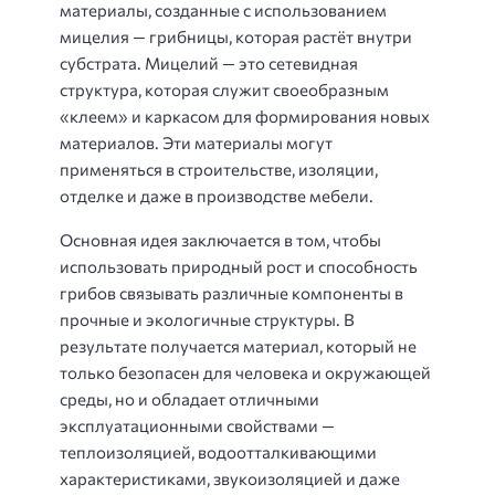
материалы, созданные с использованием
мицелия — грибницы, которая растёт внутри
субстрата. Мицелий — это сетевидная
структура, которая служит своеобразным
«клеем» и каркасом для формирования новых
материалов. Эти материалы могут
применяться в строительстве, изоляции,
отделке и даже в производстве мебели.
Основная идея заключается в том, чтобы
использовать природный рост и способность
грибов связывать различные компоненты в
прочные и экологичные структуры. В
результате получается материал, который не
только безопасен для человека и окружающей
среды, но и обладает отличными
эксплуатационными свойствами —
теплоизоляцией, водоотталкивающими
характеристиками, звукоизоляцией и даже