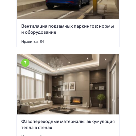
Вентиляция подземных паркингов: нормы
и оборудование
Нравится: 84
Фазопереходные материалы: аккумуляция
тепла в стенах