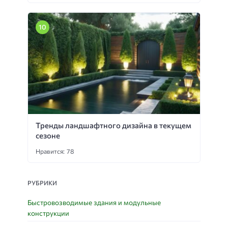
Тренды ландшафтного дизайна в текущем
сезоне
Нравится: 78
РУБРИКИ
Быстровозводимые здания и модульные
конструкции