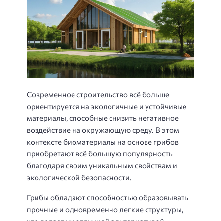
Современное строительство всё больше
ориентируется на экологичные и устойчивые
материалы, способные снизить негативное
воздействие на окружающую среду. В этом
контексте биоматериалы на основе грибов
приобретают всё большую популярность
благодаря своим уникальным свойствам и
экологической безопасности.
Грибы обладают способностью образовывать
прочные и одновременно легкие структуры,
что делает их отличной альтернативой