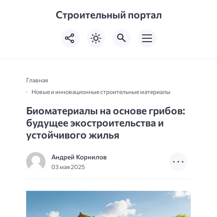
Строительный портал
Главная
Новые и инновационные строительные материалы
Биоматериалы на основе грибов:
будущее экостроительства и
устойчивого жилья
Андрей Корнилов
03 мая 2025