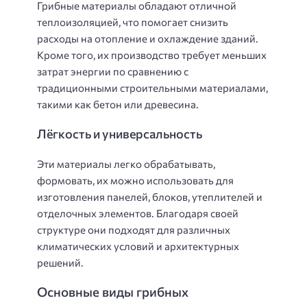
Грибные материалы обладают отличной
теплоизоляцией, что помогает снизить
расходы на отопление и охлаждение зданий.
Кроме того, их производство требует меньших
затрат энергии по сравнению с
традиционными строительными материалами,
такими как бетон или древесина.
Лёгкость и универсальность
Эти материалы легко обрабатывать,
формовать, их можно использовать для
изготовления панелей, блоков, утеплителей и
отделочных элементов. Благодаря своей
структуре они подходят для различных
климатических условий и архитектурных
решений.
Основные виды грибных