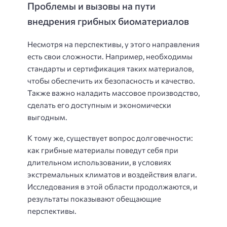
Проблемы и вызовы на пути
внедрения грибных биоматериалов
Несмотря на перспективы, у этого направления
есть свои сложности. Например, необходимы
стандарты и сертификация таких материалов,
чтобы обеспечить их безопасность и качество.
Также важно наладить массовое производство,
сделать его доступным и экономически
выгодным.
К тому же, существует вопрос долговечности:
как грибные материалы поведут себя при
длительном использовании, в условиях
экстремальных климатов и воздействия влаги.
Исследования в этой области продолжаются, и
результаты показывают обещающие
перспективы.