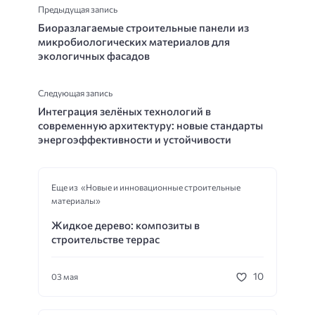
Предыдущая запись
Биоразлагаемые строительные панели из
микробиологических материалов для
экологичных фасадов
Следующая запись
Интеграция зелёных технологий в
современную архитектуру: новые стандарты
энергоэффективности и устойчивости
Еще из «Новые и инновационные строительные
материалы»
Жидкое дерево: композиты в
строительстве террас
10
03 мая