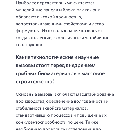
Наиболее перспективными считаются
мицелийные панели и блоки, так как они
обладают высокой прочностью,
водоотталкивающими свойствами и легко
формуются. Их использование позволяет
создавать легкие, экологичные и устойчивые
конструкции.
Какие технологические и научные
вызовы стоят перед внедрением
грибных биоматериалов в массовое
строительство?
Основные вызовы включают масштабирование
производства, обеспечение долговечности и
стабильности свойств материалов,
стандартизацию процессов и повышение их
конкурентоспособности по цене. Также
необходимо проводить исследования по