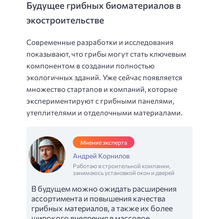
Будущее грибных биоматериалов в
экостроительстве
Современные разработки и исследования
показывают, что грибы могут стать ключевым
компонентом в создании полностью
экологичных зданий. Уже сейчас появляется
множество стартапов и компаний, которые
экспериментируют с грибными панелями,
утеплителями и отделочными материалами.
Мнение эксперта
Андрей Корнилов
Работаю в строительной компании,
занимаюсь установкой окон и дверей
В будущем можно ожидать расширения
ассортимента и повышения качества
грибных материалов, а также их более
широкого внедрения в массовое