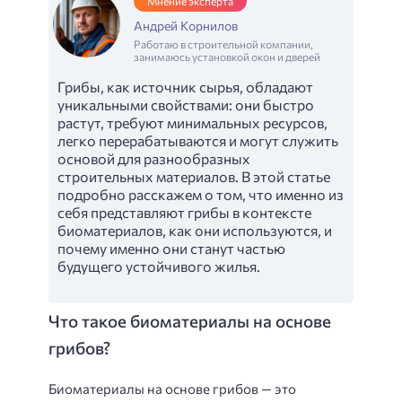
Мнение эксперта
Андрей Корнилов
Работаю в строительной компании,
занимаюсь установкой окон и дверей
Грибы, как источник сырья, обладают
уникальными свойствами: они быстро
растут, требуют минимальных ресурсов,
легко перерабатываются и могут служить
основой для разнообразных
строительных материалов. В этой статье
подробно расскажем о том, что именно из
себя представляют грибы в контексте
биоматериалов, как они используются, и
почему именно они станут частью
будущего устойчивого жилья.
Что такое биоматериалы на основе
грибов?
Биоматериалы на основе грибов — это