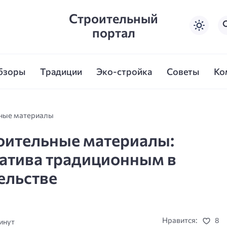
Строительный
портал
бзоры
Традиции
Эко-стройка
Советы
Ко
ьные материалы
оительные материалы:
натива традиционным в
ельстве
Нравится:
8
инут