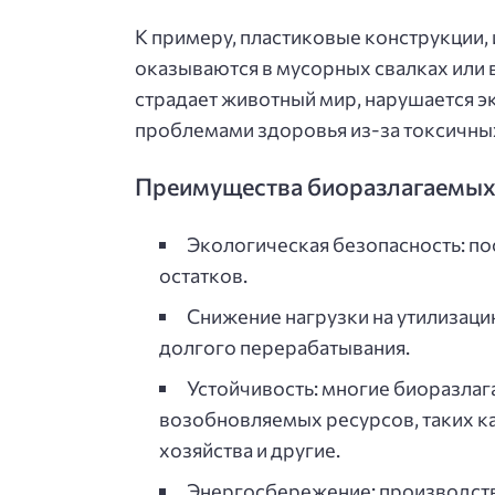
К примеру, пластиковые конструкции,
оказываются в мусорных свалках или в
страдает животный мир, нарушается эк
проблемами здоровья из-за токсичны
Преимущества биоразлагаемых
Экологическая безопасность: по
остатков.
Снижение нагрузки на утилизаци
долгого перерабатывания.
Устойчивость: многие биоразла
возобновляемых ресурсов, таких ка
хозяйства и другие.
Энергосбережение: производств