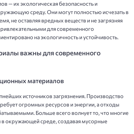
ов — их экологическая безопасность и
кружающую среду. Они могут полностью исчезать в
мя, не оставляя вредных веществ и не загрязняя
о привлекательными для современного
иентировано на экологичность и устойчивость.
риалы важны для современного
иционных материалов
упнейших источников загрязнения. Производство
 требует огромных ресурсов и энергии, а отходы
атываемыми. Больше всего волнует то, что многие
ся в окружающей среде, создавая мусорные