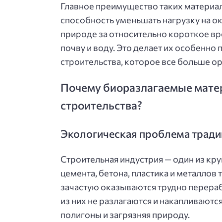
Главное преимущество таких материал
способность уменьшать нагрузку на о
природе за относительно короткое вре
почву и воду. Это делает их особенн
строительства, которое все больше ор
Почему биоразлагаемые мате
строительства?
Экологическая проблема трад
Строительная индустрия — один из кр
цемента, бетона, пластика и металлов
зачастую оказываются трудно перераб
из них не разлагаются и накапливают
полигоны и загрязняя природу.