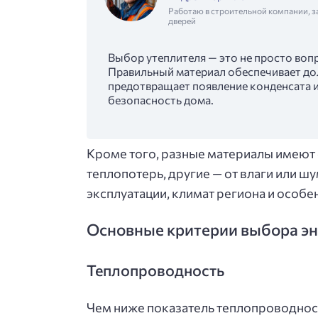
Работаю в строительной компании, з
дверей
Выбор утеплителя — это не просто вопр
Правильный материал обеспечивает дол
предотвращает появление конденсата и 
безопасность дома.
Кроме того, разные материалы имеют
теплопотерь, другие — от влаги или ш
эксплуатации, климат региона и особе
Основные критерии выбора э
Теплопроводность
Чем ниже показатель теплопроводност