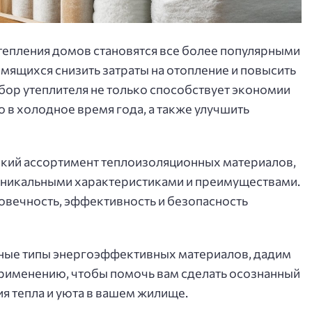
епления домов становятся все более популярными
мящихся снизить затраты на отопление и повысить
ор утеплителя не только способствует экономии
о в холодное время года, а также улучшить
кий ассортимент теплоизоляционных материалов,
уникальными характеристиками и преимуществами.
овечность, эффективность и безопасность
вные типы энергоэффективных материалов, дадим
применению, чтобы помочь вам сделать осознанный
я тепла и уюта в вашем жилище.