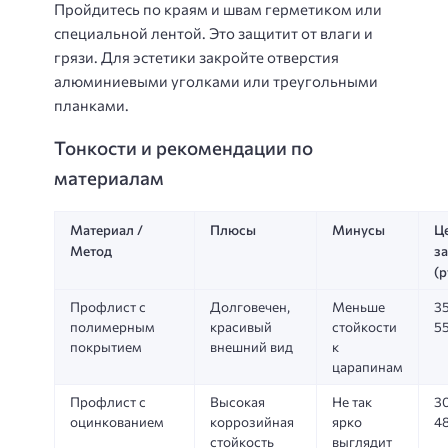
Пройдитесь по краям и швам герметиком или
специальной лентой. Это защитит от влаги и
грязи. Для эстетики закройте отверстия
алюминиевыми уголками или треугольными
планками.
Тонкости и рекомендации по
материалам
Материал /
Плюсы
Минусы
Ц
Метод
за
(р
Профлист с
Долговечен,
Меньше
3
полимерным
красивый
стойкости
5
покрытием
внешний вид
к
царапинам
Профлист с
Высокая
Не так
3
оцинкованием
коррозийная
ярко
4
стойкость
выглядит