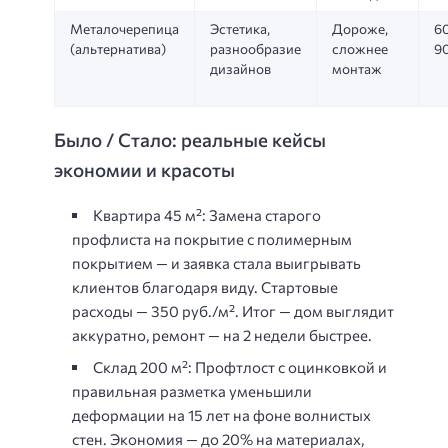
Металочерепица
Эстетика,
Дороже,
6
(альтернатива)
разнообразие
сложнее
9
дизайнов
монтаж
Было / Стало: реальные кейсы
экономии и красоты
Квартира 45 м²:
Замена старого
профлиста на покрытие с полимерным
покрытием — и заявка стала выигрывать
клиентов благодаря виду. Стартовые
расходы —
350 руб./м²
. Итог — дом выглядит
аккуратно, ремонт — на 2 недели быстрее.
Склад 200 м²:
Профтлост с оцинковкой и
правильная разметка уменьшили
деформации на 15 лет на фоне волнистых
стен. Экономия — до 20% на материалах,