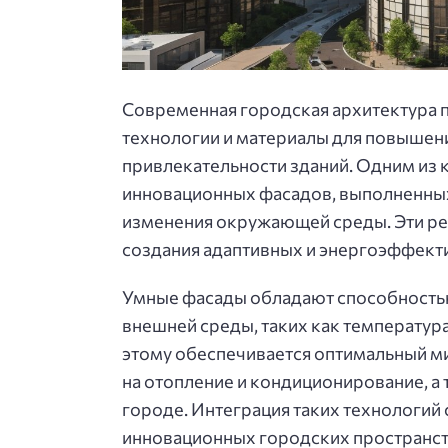
Современная городская архитектура п
технологии и материалы для повышен
привлекательности зданий. Одним из 
инновационных фасадов, выполненных
изменения окружающей среды. Эти р
создания адаптивных и энергоэффект
Умные фасады обладают способностью 
внешней среды, таких как температур
этому обеспечивается оптимальный м
на отопление и кондиционирование, а 
городе. Интеграция таких технологи
инновационных городских пространст