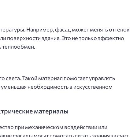
мпературы. Например, фасад может менять оттенок
ли поверхности здания. Это не только эффектно
ь теплообмен.
о света. Такой материал помогает управлять
, уменьшая необходимость в искусственном
ктрические материалы
ество при механическом воздействии или
кие фасады могут помогать питать здания за счет