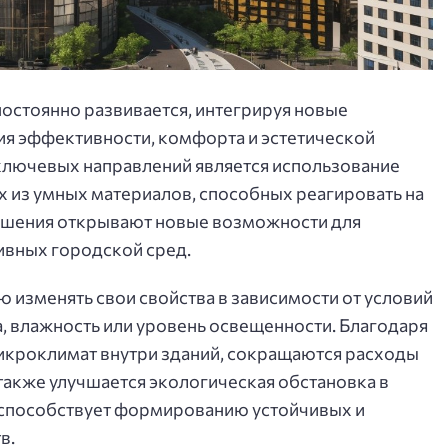
остоянно развивается, интегрируя новые
ия эффективности, комфорта и эстетической
ключевых направлений является использование
 из умных материалов, способных реагировать на
ешения открывают новые возможности для
ивных городской сред.
изменять свои свойства в зависимости от условий
а, влажность или уровень освещенности. Благодаря
икроклимат внутри зданий, сокращаются расходы
также улучшается экологическая обстановка в
й способствует формированию устойчивых и
в.