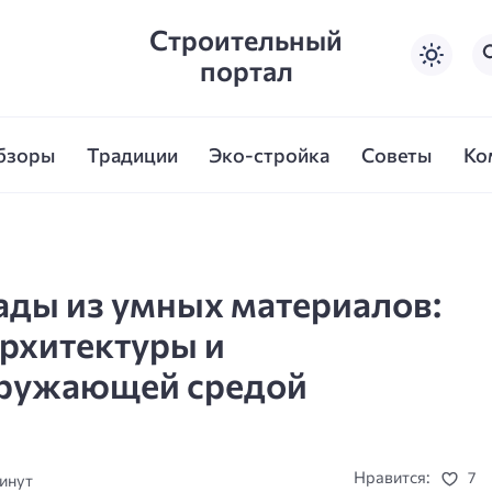
Строительный
портал
бзоры
Традиции
Эко-стройка
Советы
Ко
ды из умных материалов:
рхитектуры и
кружающей средой
Нравится:
7
минут