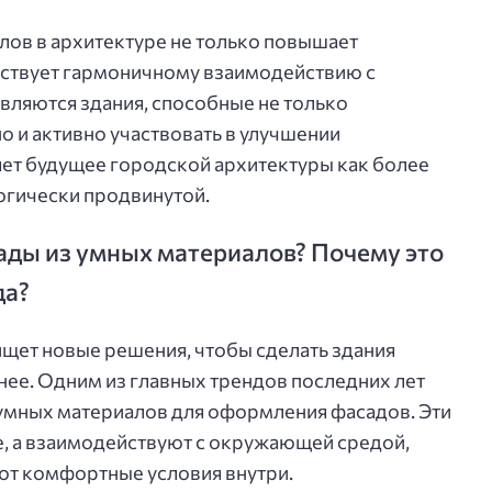
ов в архитектуре не только повышает
бствует гармоничному взаимодействию с
вляются здания, способные не только
о и активно участвовать в улучшении
яет будущее городской архитектуры как более
огически продвинутой.
ады из умных материалов? Почему это
да?
щет новые решения, чтобы сделать здания
нее. Одним из главных трендов последних лет
 умных материалов для оформления фасадов. Эти
е, а взаимодействуют с окружающей средой,
ют комфортные условия внутри.