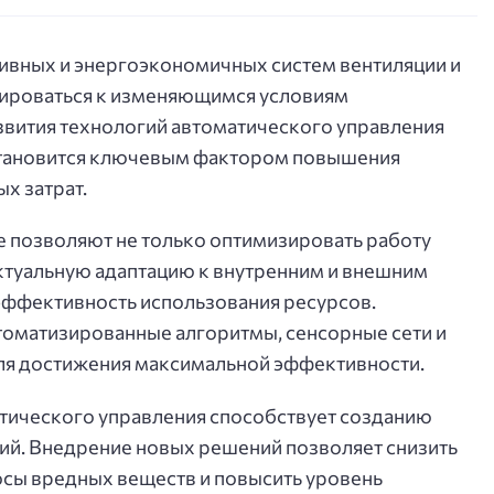
вных и энергоэкономичных систем вентиляции и
ироваться к изменяющимся условиям
азвития технологий автоматического управления
тановится ключевым фактором повышения
х затрат.
 позволяют не только оптимизировать работу
ектуальную адаптацию к внутренним и внешним
эффективность использования ресурсов.
оматизированные алгоритмы, сенсорные сети и
для достижения максимальной эффективности.
атического управления способствует созданию
ий. Внедрение новых решений позволяет снизить
сы вредных веществ и повысить уровень