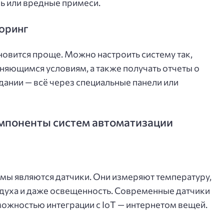
ль или вредные примеси.
оринг
новится проще. Можно настроить систему так,
еняющимся условиям, а также получать отчеты о
дании — всё через специальные панели или
мпоненты систем автоматизации
мы являются датчики. Они измеряют температуру,
здуха и даже освещенность. Современные датчики
ожностью интеграции с IoT — интернетом вещей.