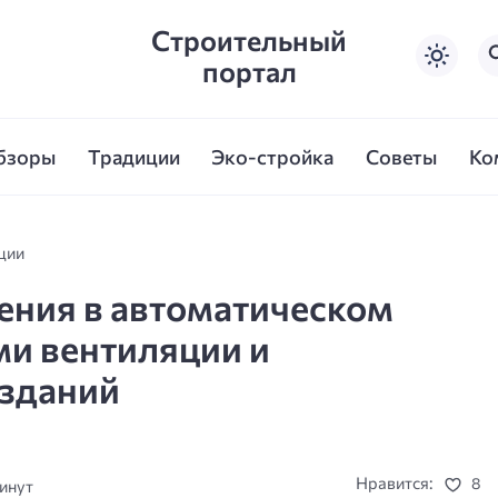
Строительный
портал
бзоры
Традиции
Эко-стройка
Советы
Ко
ции
ния в автоматическом
ми вентиляции и
зданий
Нравится:
8
минут