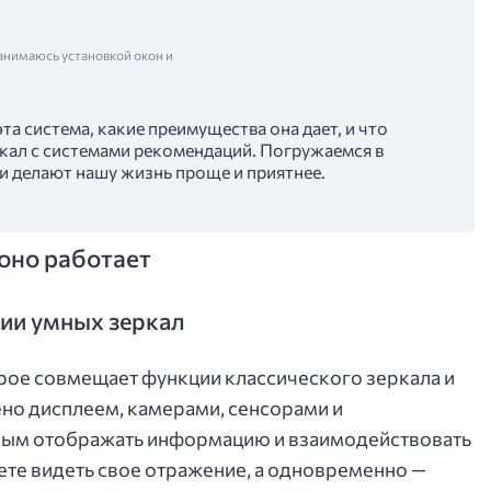
анимаюсь установкой окон и
эта система, какие преимущества она дает, и что
кал с системами рекомендаций. Погружаемся в
ии делают нашу жизнь проще и приятнее.
 оно работает
ии умных зеркал
орое совмещает функции классического зеркала и
но дисплеем, камерами, сенсорами и
ым отображать информацию и взаимодействовать
ете видеть свое отражение, а одновременно —