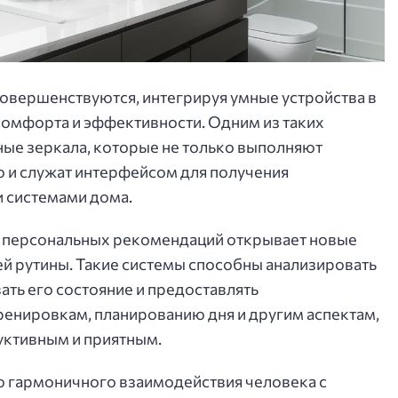
овершенствуются, интегрируя умные устройства в
омфорта и эффективности. Одним из таких
ые зеркала, которые не только выполняют
о и служат интерфейсом для получения
 системами дома.
и персональных рекомендаций открывает новые
й рутины. Такие системы способны анализировать
ать его состояние и предоставлять
ренировкам, планированию дня и другим аспектам,
уктивным и приятным.
ю гармоничного взаимодействия человека с