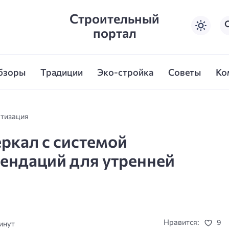
Строительный
портал
бзоры
Традиции
Эко-стройка
Советы
Ко
атизация
ркал с системой
ендаций для утренней
Нравится:
9
инут