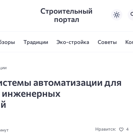
Строительный
портал
бзоры
Традиции
Эко-стройка
Советы
Ко
ции
истемы автоматизации для
ы инженерных
ий
Нравится:
4
инут