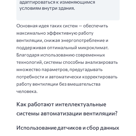
адаптироваться к изменяющимся
условиям внутри здания.
Основная идея таких систем — обеспечить
максимально эффективную работу
вентиляции, снижая энергопотребление и
поддерживая оптимальный микроклимат.
Благодаря использованию современных
технологий, системы способны анализировать
множество параметров, предугадывать
потребности и автоматически корректировать
работу вентиляции без вмешательства
человека.
Как работают интеллектуальные
системы автоматизации вентиляции?
Использование датчиков и сбор данных