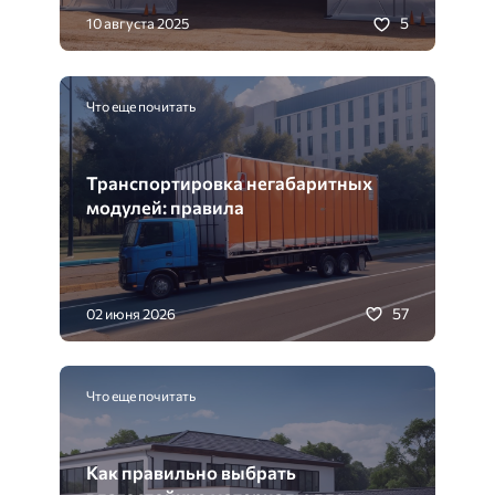
5
10 августа 2025
Что еще почитать
Транспортировка негабаритных
модулей: правила
57
02 июня 2026
Что еще почитать
Как правильно выбрать