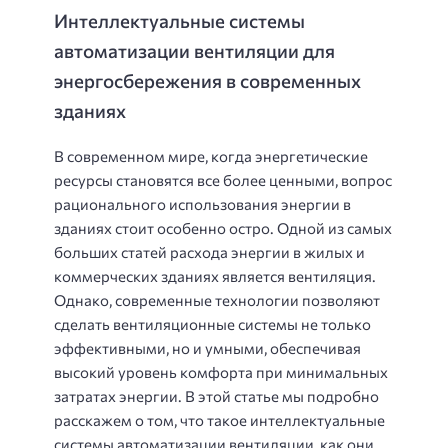
Интеллектуальные системы
автоматизации вентиляции для
энергосбережения в современных
зданиях
В современном мире, когда энергетические
ресурсы становятся все более ценными, вопрос
рационального использования энергии в
зданиях стоит особенно остро. Одной из самых
больших статей расхода энергии в жилых и
коммерческих зданиях является вентиляция.
Однако, современные технологии позволяют
сделать вентиляционные системы не только
эффективными, но и умными, обеспечивая
высокий уровень комфорта при минимальных
затратах энергии. В этой статье мы подробно
расскажем о том, что такое интеллектуальные
системы автоматизации вентиляции, как они