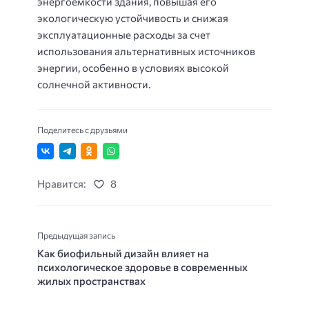
энергоемкости здания, повышая его
экологическую устойчивость и снижая
эксплуатационные расходы за счет
использования альтернативных источников
энергии, особенно в условиях высокой
солнечной активности.
Поделитесь с друзьями
Нравится:
8
Предыдущая запись
Как биофильный дизайн влияет на
психологическое здоровье в современных
жилых пространствах