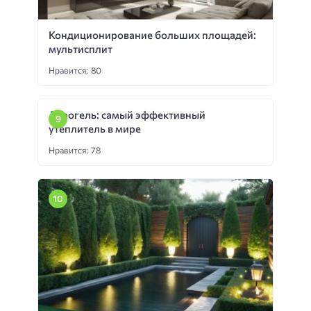
Кондиционирование больших площадей:
мультисплит
Нравится: 80
Аэрогель: самый эффективный
утеплитель в мире
Нравится: 78