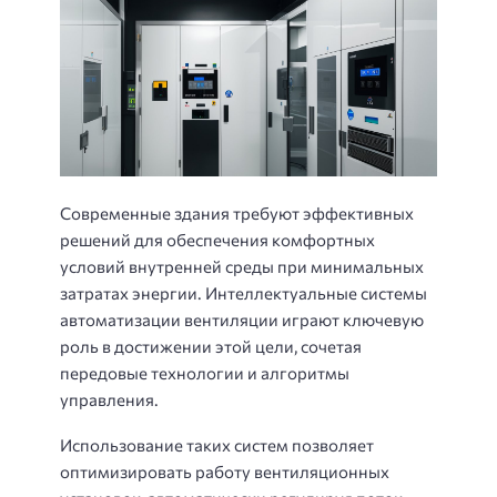
Современные здания требуют эффективных
решений для обеспечения комфортных
условий внутренней среды при минимальных
затратах энергии. Интеллектуальные системы
автоматизации вентиляции играют ключевую
роль в достижении этой цели, сочетая
передовые технологии и алгоритмы
управления.
Использование таких систем позволяет
оптимизировать работу вентиляционных