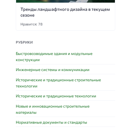
Тренды ландшафтного дизайна в текущем
сезоне
Нравится: 78
РУБРИКИ
Быстровозводимые здания и модульные
конструкции
Инженерные системы и коммуникации
Исторические и традиционные строительные
технологии
Исторические и традиционные технологии
Новые и инновационные строительные
материалы
Нормативные документы и стандарты