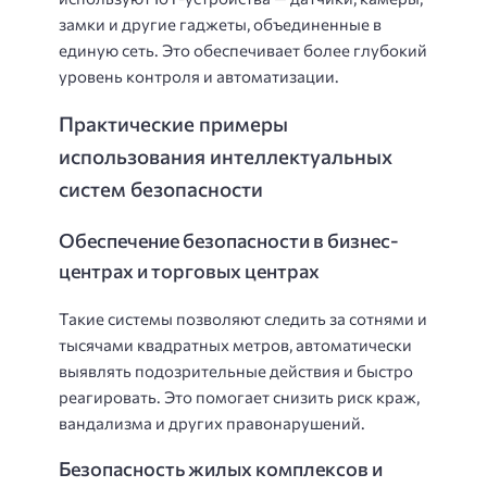
замки и другие гаджеты, объединенные в
единую сеть. Это обеспечивает более глубокий
уровень контроля и автоматизации.
Практические примеры
использования интеллектуальных
систем безопасности
Обеспечение безопасности в бизнес-
центрах и торговых центрах
Такие системы позволяют следить за сотнями и
тысячами квадратных метров, автоматически
выявлять подозрительные действия и быстро
реагировать. Это помогает снизить риск краж,
вандализма и других правонарушений.
Безопасность жилых комплексов и