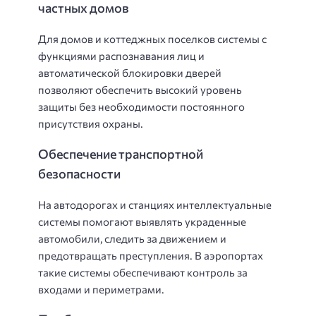
частных домов
Для домов и коттеджных поселков системы с
функциями распознавания лиц и
автоматической блокировки дверей
позволяют обеспечить высокий уровень
защиты без необходимости постоянного
присутствия охраны.
Обеспечение транспортной
безопасности
На автодорогах и станциях интеллектуальные
системы помогают выявлять украденные
автомобили, следить за движением и
предотвращать преступления. В аэропортах
такие системы обеспечивают контроль за
входами и периметрами.