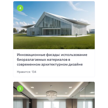
Инновационные фасады: использование
биоразлагаемых материалов в
современном архитектурном дизайне
Нравится: 134