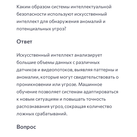
Каким образом системы интеллектуальной
безопасности используют искусственный
интеллект для обнаружения аномалий и
потенциальных угроз?
Ответ
Искусственный интеллект анализирует
большие объемы данных с различных
датчиков и видеопотоков, выявляя паттерны и
аномалии, которые могут свидетельствовать о
проникновении или угрозе. Машинное
обучение позволяет системам адаптироваться
к новым ситуациям и повышать точность
распознавания угроз, сокращая количество
ложных срабатываний.
Вопрос