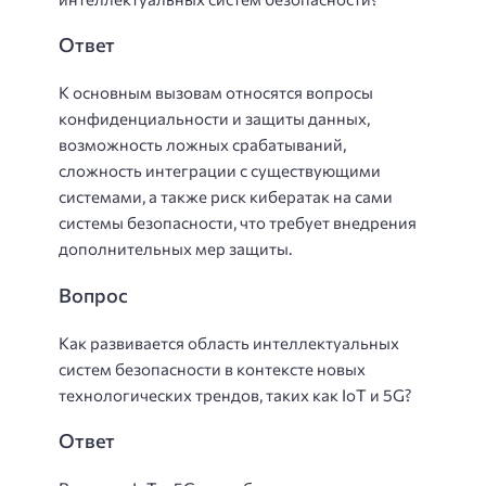
Ответ
К основным вызовам относятся вопросы
конфиденциальности и защиты данных,
возможность ложных срабатываний,
сложность интеграции с существующими
системами, а также риск кибератак на сами
системы безопасности, что требует внедрения
дополнительных мер защиты.
Вопрос
Как развивается область интеллектуальных
систем безопасности в контексте новых
технологических трендов, таких как IoT и 5G?
Ответ