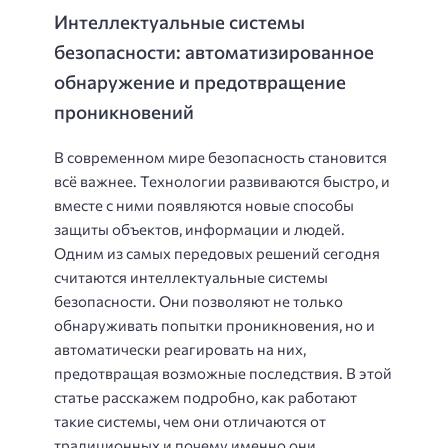
Интеллектуальные системы
безопасности: автоматизированное
обнаружение и предотвращение
проникновений
В современном мире безопасность становится
всё важнее. Технологии развиваются быстро, и
вместе с ними появляются новые способы
защиты объектов, информации и людей.
Одним из самых передовых решений сегодня
считаются интеллектуальные системы
безопасности. Они позволяют не только
обнаруживать попытки проникновения, но и
автоматически реагировать на них,
предотвращая возможные последствия. В этой
статье расскажем подробно, как работают
такие системы, чем они отличаются от
традиционных и почему именно они