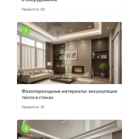
Нравится: 82
Фазопереходные материалы: аккумуляция
тепла в стенах
Нравится: 81