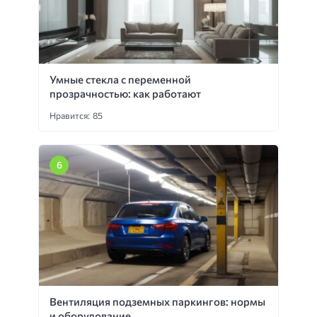
Умные стекла с переменной
прозрачностью: как работают
Нравится: 85
Вентиляция подземных паркингов: нормы
и оборудование