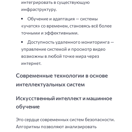
интегрировать в существующую
инфраструктуру.
Обучение и адаптация — системы
«учатся» со временем, становясь всё более
точными и эффективными.
Доступность удаленного мониторинга —
управление системой и просмотр видео
возможны в любой точке мира через
интернет.
Современные технологии в основе
интеллектуальных систем
Искусственный интеллект и машинное
обучение
Это сердце современных систем безопасности.
Алгоритмы позволяют анализировать