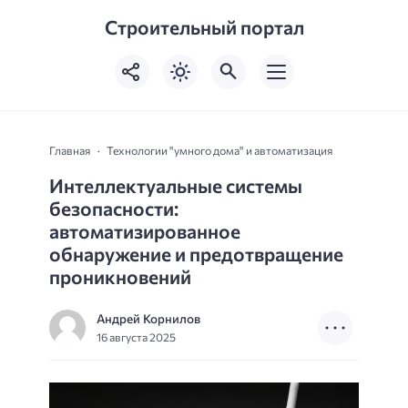
Строительный портал
Главная
Технологии "умного дома" и автоматизация
Интеллектуальные системы
безопасности:
автоматизированное
обнаружение и предотвращение
проникновений
Андрей Корнилов
16 августа 2025