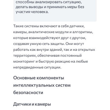
способны анализировать ситуацию,
делать выводы и принимать меры без
участия человека.
Такие системы включают в себя датчики,
камеры, аналитические модули и алгоритмы,
которые взаимодействуют друг с другом,
создавая умную сеть защиты. Они могут
работать как внутри зданий, так и на открытых
территориях, обеспечивая постоянный
мониторинг и быструю реакцию на любые
непредвиденные ситуации.
Основные компоненты
интеллектуальных систем
безопасности
Датчики и камеры