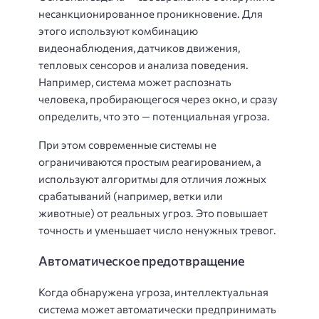
несанкционированное проникновение. Для
этого используют комбинацию
видеонаблюдения, датчиков движения,
тепловых сенсоров и анализа поведения.
Например, система может распознать
человека, пробирающегося через окно, и сразу
определить, что это — потенциальная угроза.
При этом современные системы не
ограничиваются простым реагированием, а
используют алгоритмы для отличия ложных
срабатываний (например, ветки или
животные) от реальных угроз. Это повышает
точность и уменьшает число ненужных тревог.
Автоматическое предотвращение
Когда обнаружена угроза, интеллектуальная
система может автоматически предпринимать