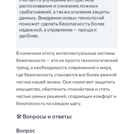
распознавания и снижение ложных
срабатываний, а также усиление защиты
данных. Внедрение новых технологий
поможет сделать безопасность более
надежной, а управление — проще и
удобнее.
В конечном итоге, интеллектуальные системы
безопасности — это не просто технологический
тренд, а необходимость современного мира,
где безопасность становится все более важной
частью нашей жизни. Они помогают защитить
имущество, обеспечить спокойствие и стать
частью умных решений, создающих комфорт и
безопасность на каждом шагу.
🛠️ Вопросы и ответы:
Вопрос