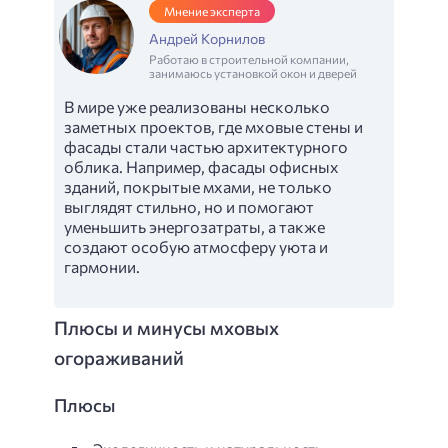
Мнение эксперта
Андрей Корнилов
Работаю в строительной компании,
занимаюсь установкой окон и дверей
В мире уже реализованы несколько
заметных проектов, где мховые стены и
фасады стали частью архитектурного
облика. Например, фасады офисных
зданий, покрытые мхами, не только
выглядят стильно, но и помогают
уменьшить энергозатраты, а также
создают особую атмосферу уюта и
гармонии.
Плюсы и минусы мховых
огораживаний
Плюсы