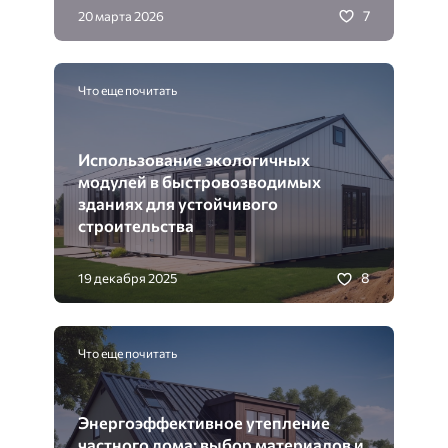
7
20 марта 2026
Что еще почитать
Использование экологичных
модулей в быстровозводимых
зданиях для устойчивого
строительства
8
19 декабря 2025
Что еще почитать
Энергоэффективное утепление
частного дома: выбор материалов и