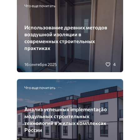
Что еще почитать
Использование древних методов
воздушной изоляции в
современных строительных
практиках
4
16 сентября 2025
Что еще почитать
Анализ успешных implementação
модульных строительных
технологий в жилых комплексах
России