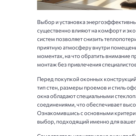
Выбор и установка энергоэффективны
существенно влияют на комфорт и эк
систем позволяет снизить теплопотер
приятную атмосферу внутри помещения
моментах, на что обратить внимание п
монтаж без привлечения специалистов
Перед покупкой оконных конструкций 
тип стен, размеры проемов и стиль 
окна обладают специальными стеклоп
соединениями, что обеспечивает высо
Ознакомившись с основными критерия
выбор, подходящий именно для вашег
Самостоятельная установка окон треб