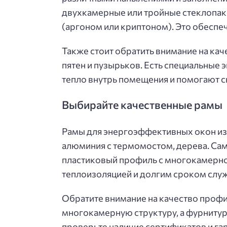
двухкамерные или тройные стеклопак
(аргоном или криптоном). Это обесп
Также стоит обратить внимание на кач
пятен и пузырьков. Есть специальны
тепло внутрь помещения и помогают с
Выбирайте качественные рамы
Рамы для энергоэффективных окон изг
алюминия с термомостом, дерева. Са
пластиковый профиль с многокамерно
теплоизоляцией и долгим сроком слу
Обратите внимание на качество проф
многокамерную структуру, а фурнитур
проверьте наличие сертификатов и га