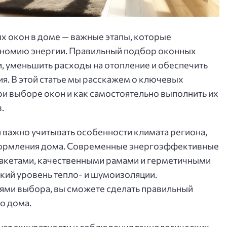
х окон в доме — важные этапы, которые
ономию энергии. Правильный подбор оконных
и, уменьшить расходы на отопление и обеспечить
. В этой статье мы расскажем о ключевых
ри выборе окон и как самостоятельно выполнить их
.
важно учитывать особенности климата региона,
оформления дома. Современные энергоэффективные
акетами, качественными рамами и герметичными
кий уровень тепло- и шумоизоляции.
ми выбора, вы сможете сделать правильный
о дома.
ует аккуратности и соблюдения технологических