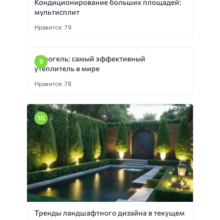
Кондиционирование больших площадей:
мультисплит
Нравится: 79
Аэрогель: самый эффективный
утеплитель в мире
Нравится: 78
Тренды ландшафтного дизайна в текущем