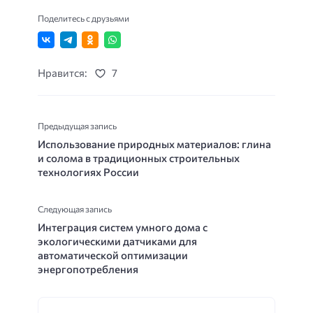
Поделитесь с друзьями
Нравится:
7
Предыдущая запись
Использование природных материалов: глина
и солома в традиционных строительных
технологиях России
Следующая запись
Интеграция систем умного дома с
экологическими датчиками для
автоматической оптимизации
энергопотребления