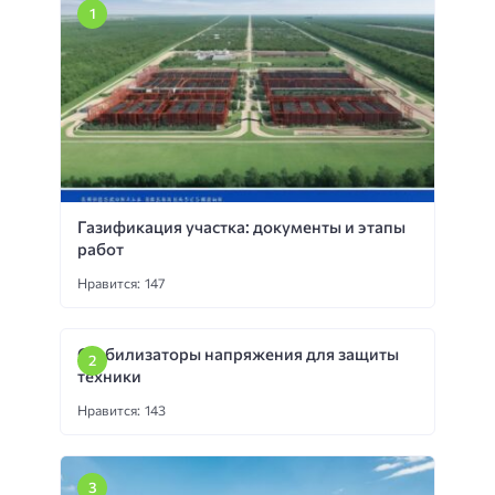
Газификация участка: документы и этапы
работ
Нравится: 147
Стабилизаторы напряжения для защиты
техники
Нравится: 143