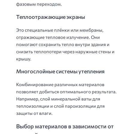
фазовым переходом.
Теплоотражающие экраны
Это специальные плёнки или мембраны,
отражающие тепловое излучение. Они
помогают сохранить тепло внутри здания и
снизить теплопотери через наружные стены и
крышу.
Многослойные системы утепления
Комбинирование различных материалов
позволяет добиться оптимального результата.
Например, слой минеральной ваты для
теплоизоляции и слой пароизоляции для
защиты от влаги.
Выбор материалов в зависимости от