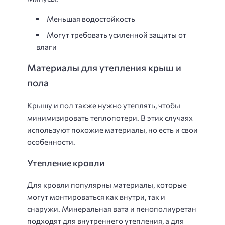
Меньшая водостойкость
Могут требовать усиленной защиты от
влаги
Материалы для утепления крыш и
пола
Крышу и пол также нужно утеплять, чтобы
минимизировать теплопотери. В этих случаях
используют похожие материалы, но есть и свои
особенности.
Утепление кровли
Для кровли популярны материалы, которые
могут монтироваться как внутри, так и
снаружи. Минеральная вата и пенополиуретан
подходят для внутреннего утепления, а для