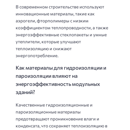
В современном строительстве используют
инновационные материалы, такие как
аэрогели, фторполимеры с низким
коэффициентом теплопроводности, а также
энергоэффективные стеклопакеты и умные
утеплители, которые улучшают
теплоизоляцию и снижают
энергопотребление.
Как материалы для гидроизоляции и
пароизоляции влияют на
энергоэффективность модульных
зданий?
Качественные гидроизоляционные и
пароизоляционные материалы
предотвращают проникновение влаги и
конденсата, что сохраняет теплоизоляцию в