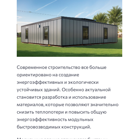
Современное строительство все больше
ориентировано на создание
энергоэффективных и экологически
устойчивых зданий. Особенно актуальной
становится разработка и использование
материалов, которые позволяют значительно
снизить теплопотери и повысить общую
энергоэффективность модульных
быстровозводимых конструкций.