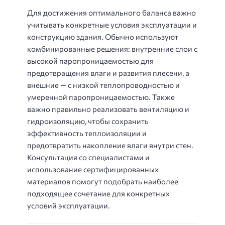
Для достижения оптимального баланса важно
учитывать конкретные условия эксплуатации и
конструкцию здания. Обычно используют
комбинированные решения: внутренние слои с
высокой паропроницаемостью для
предотвращения влаги и развития плесени, а
внешние — с низкой теплопроводностью и
умеренной паропроницаемостью. Также
важно правильно реализовать вентиляцию и
гидроизоляцию, чтобы сохранить
эффективность теплоизоляции и
предотвратить накопление влаги внутри стен.
Консультация со специалистами и
использование сертифицированных
материалов помогут подобрать наиболее
подходящее сочетание для конкретных
условий эксплуатации.