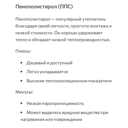
Пенополистирол (ППС)
Пенополистирол — популярный утеплитель
благодаря своей легкости, простоте монтажа и
низкой стоимости. Он хорошо удерживает
тепло и обладает низкой теплопроводностью.
Плюсы:
Дешевый и доступный
Легко укладывается
Высокие теплоизоляционные показатели
Минусы:
Низкая паропроницаемость
Может выделять вредные вещества при
нагревании или повреждении