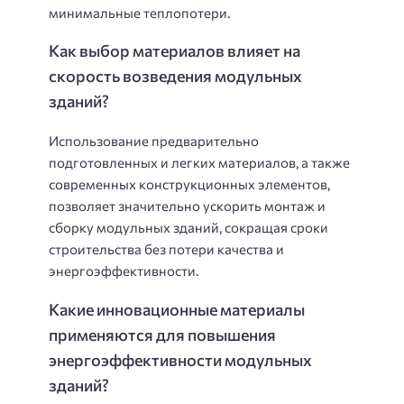
минимальные теплопотери.
Как выбор материалов влияет на
скорость возведения модульных
зданий?
Использование предварительно
подготовленных и легких материалов, а также
современных конструкционных элементов,
позволяет значительно ускорить монтаж и
сборку модульных зданий, сокращая сроки
строительства без потери качества и
энергоэффективности.
Какие инновационные материалы
применяются для повышения
энергоэффективности модульных
зданий?