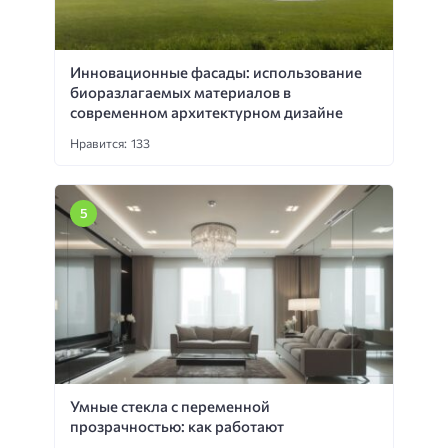
Инновационные фасады: использование
биоразлагаемых материалов в
современном архитектурном дизайне
Нравится: 133
Умные стекла с переменной
прозрачностью: как работают