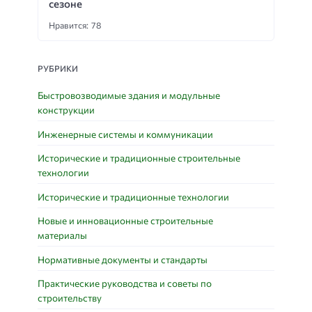
сезоне
Нравится: 78
РУБРИКИ
Быстровозводимые здания и модульные
конструкции
Инженерные системы и коммуникации
Исторические и традиционные строительные
технологии
Исторические и традиционные технологии
Новые и инновационные строительные
материалы
Нормативные документы и стандарты
Практические руководства и советы по
строительству