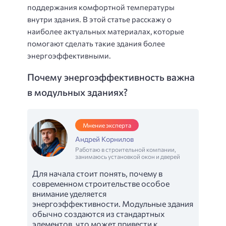
поддержания комфортной температуры
внутри здания. В этой статье расскажу о
наиболее актуальных материалах, которые
помогают сделать такие здания более
энергоэффективными.
Почему энергоэффективность важна
в модульных зданиях?
Мнение эксперта
Андрей Корнилов
Работаю в строительной компании,
занимаюсь установкой окон и дверей
Для начала стоит понять, почему в
современном строительстве особое
внимание уделяется
энергоэффективности. Модульные здания
обычно создаются из стандартных
элементов, что может привести к