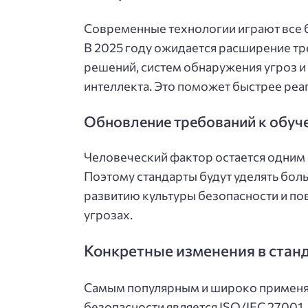
Современные технологии играют все 
В 2025 году ожидается расширение т
решений, систем обнаружения угроз и
интеллекта. Это поможет быстрее реаг
Обновление требований к обуче
Человеческий фактор остается одним 
Поэтому стандарты будут уделять бол
развитию культуры безопасности и п
угрозах.
Конкретные изменения в станд
Самым популярным и широко применя
безопасности является ISO/IEC 27001.