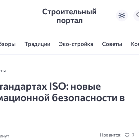
Строительный
портал
бзоры
Традиции
Эко-стройка
Советы
Ко
рты
тандартах ISO: новые
мационной безопасности в
Нравится:
7
минут