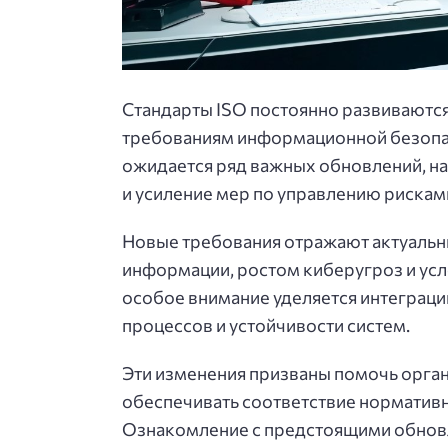
Стандарты ISO постоянно развиваютс
требованиям информационной безопас
ожидается ряд важных обновлений, н
и усиление мер по управлению рискам
Новые требования отражают актуальн
информации, ростом киберугроз и ус
особое внимание уделяется интеграц
процессов и устойчивости систем.
Эти изменения призваны помочь орга
обеспечивать соответствие нормативн
Ознакомление с предстоящими обновл