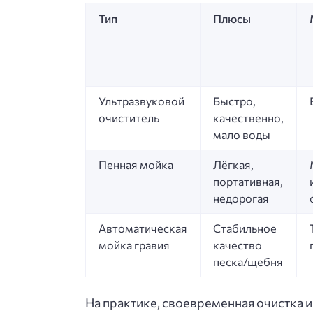
Тип
Плюсы
Ультразвуковой
Быстро,
очиститель
качественно,
мало воды
Пенная мойка
Лёгкая,
портативная,
недорогая
Автоматическая
Стабильное
мойка гравия
качество
песка/щебня
На практике, своевременная очистка 