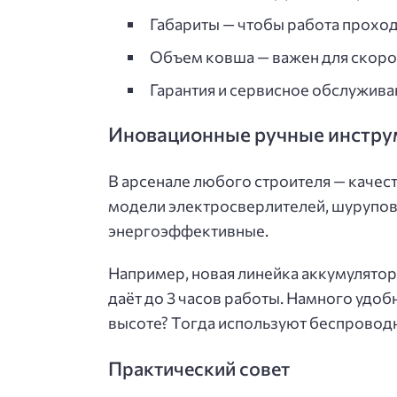
Габариты — чтобы работа проход
Объем ковша — важен для скоро
Гарантия и сервисное обслуживан
Иновационные ручные инстру
В арсенале любого строителя — качес
модели электросверлителей, шурупов
энергоэффективные.
Например, новая линейка аккумулято
даёт до 3 часов работы. Намного удобн
высоте? Тогда используют беспровод
Практический совет