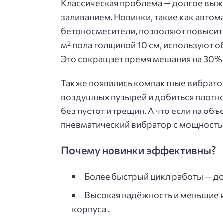
Классическая проблема — долгое выж
заливанием. Новинки, такие как авто
бетоносмесители, позволяют повысить
м² пола толщиной 10 см, используют 
Это сокращает время мешания на 30%
Также появились компактные вибратор
воздушных пузырей и добиться плотно
без пустот и трещин. А что если на о
пневматический вибратор с мощностью
Почему новинки эффективны?
Более быстрый цикл работы — до
Высокая надёжность и меньшие 
корпуса .