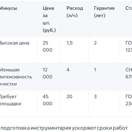
Минусы
Цена
Расход
Гарантия
Ст
за
(л/ч)
(лет)
шт.
(руб.)
Высокая цена
25
1,5
2
ГО
000
12
Меньшая
12
4
1
СН
интенсивность
000
67
очистки
Требует
45
20
3
ГО
площадки
000
23
и подготовка инструментария ускоряют сроки работ