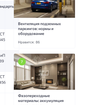
андарты
Вентиляция подземных
паркингов: нормы и
оборудование
СТ
345
Нравится: 86
иП
89
СТ
456
Фазопереходные
материалы: аккумуляция