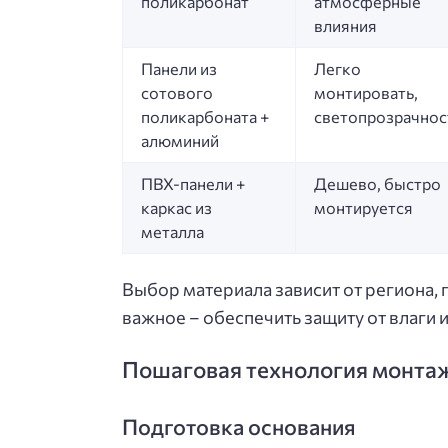
поликарбонат
атмосферные
влияния
Панели из
Легко
сотового
монтировать,
поликарбоната +
светопрозрачнос
алюминий
ПВХ-панели +
Дешево, быстро
каркас из
монтируется
металла
Выбор материала зависит от региона,
важное – обеспечить защиту от влаги 
Пошаговая технология монта
Подготовка основания