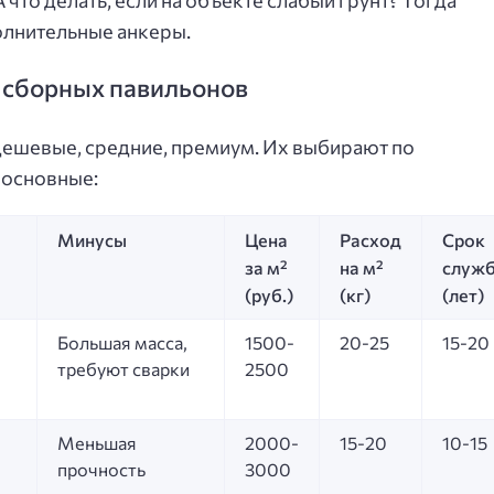
олнительные анкеры.
 сборных павильонов
 дешевые, средние, премиум. Их выбирают по
 основные:
Минусы
Цена
Расход
Срок
за м²
на м²
служ
(руб.)
(кг)
(лет)
Большая масса,
1500-
20-25
15-20
требуют сварки
2500
Меньшая
2000-
15-20
10-15
прочность
3000