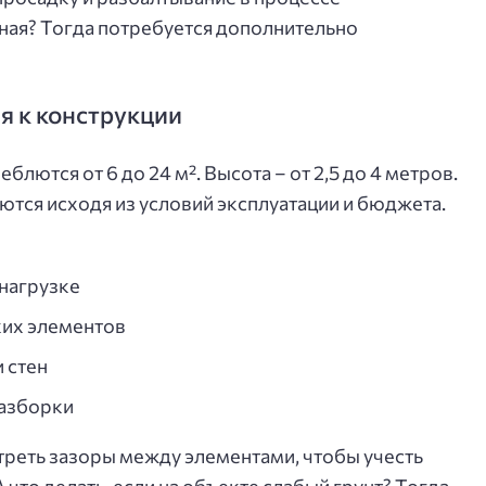
вная? Тогда потребуется дополнительно
я к конструкции
ются от 6 до 24 м². Высота – от 2,5 до 4 метров.
тся исходя из условий эксплуатации и бюджета.
 нагрузке
ких элементов
 стен
азборки
реть зазоры между элементами, чтобы учесть
что делать, если на объекте слабый грунт? Тогда