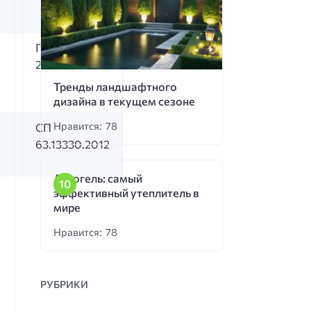
ГОСТ 32437-
2017
Тренды ландшафтного
дизайна в текущем сезоне
Нравится: 78
СП
63.13330.2012
Аэрогель: самый
эффективный утеплитель в
мире
Нравится: 78
РУБРИКИ