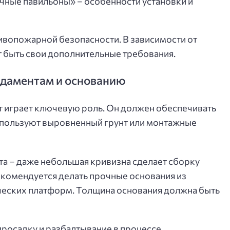
чные павильоны» – особенности установки и
ивопожарной безопасности. В зависимости от
т быть свои дополнительные требования.
ндаментам и основанию
 играет ключевую роль. Он должен обеспечивать
спользуют выровненный грунт или монтажные
а – даже небольшая кривизна сделает сборку
комендуется делать прочные основания из
ческих платформ.
Толщина основания должна быть
росадку и разбалтывание в процессе