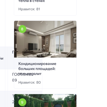
тепла в стенах
Нравится: 81
ГОСТ/норма
бы
Кондиционирование
больших площадей:
мультисплит
ГОСТ 9.402-
89
Нравится: 80
ТСН 42-382-
2003