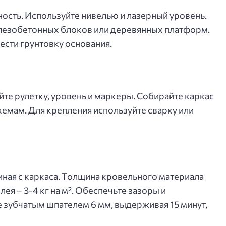
ость. Используйте нивелью и лазерный уровень.
лезобетонных блоков или деревянных платформ.
сти грунтовку основания.
йте рулетку, уровень и маркеры. Собирайте каркас
хемам. Для крепления используйте сварку или
иная с каркаса. Толщина кровельного материала
лея – 3-4 кг на м². Обеспечьте зазоры и
е зубчатым шпателем 6 мм, выдерживая 15 минут,