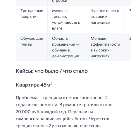
стройки
Тротуарные
Меньше
Чувствителен к
покрытия
трещин,
высоким
устойчивость к
нагрузкам
влаге
Обучающие
Область
Меньше
плиты
применения —
эффективности
обучение,
в высоких
демонстрации
нагрузках
Кейсы: что было / что стало
Квартира 45м²
Проблема — трещины в стяжке пола через 2
года после ремонта. В ремонте тратили около
20 000 руб. каждый год. Перешли на
самовосстанавливающийся бетон. Через год
трещин стало в 2 раза меньше, и расходы