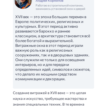
Андрей Корнилов
Работаю в строительной компании,
занимаюсь установкой окон и дверей
XVII век — это эпоха больших перемен в
Европе: политических, религиозных и
культурных. В этот период активно
развиваются барокко и раннее
классицизм, а архитектура становится всё
более богатой и выразительной.
Витражные окна в этот период играли
важную роль как в религиозных
сооружениях, так и в дворцовых зданиях.
Они служили не только для освещения
интерьеров, но и для передачи
определенных идей, символов и сюжетов,
что делало их мощным средством
коммуникации и декорации.
Создание витражей в XVII веке — это целая
наука и искусство, требующее мастерства и
знания специальных техник. В те времена