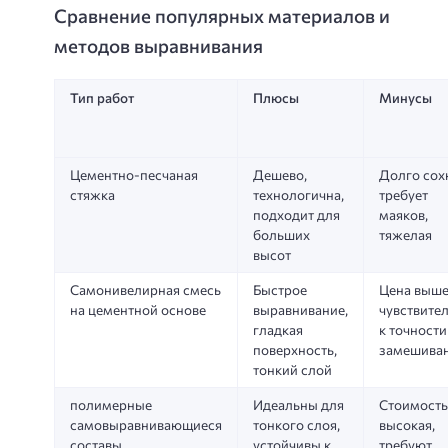
Сравнение популярных материалов и
методов выравнивания
Тип работ
Плюсы
Минусы
Цементно-песчаная
Дешево,
Долго сохн
стяжка
технологична,
требует
подходит для
маяков,
больших
тяжелая
высот
Самонивелирная смесь
Быстрое
Цена выше
на цементной основе
выравнивание,
чувствите
гладкая
к точности
поверхность,
замешива
тонкий слой
полимерные
Идеальны для
Стоимость
самовыравнивающиеся
тонкого слоя,
высокая,
составы
устойчивы к
требуют