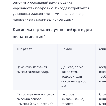
бетонных оснований важна оценка
неровностей по уровню. Иногда потребуется
установка маяков или армирование перед
нанесением самонивелирной смеси.
Какие материалы лучше выбрать для
выравнивания?
Тип работ
Плюсы
Мин
Цементно-песчаная
Дешево, легко
Мед
смесь (самонивелир)
наносится,
выс
подходит для
тре
основания до 50
мая
мм
Саморазравнивающаяся
Быстрое
Сто
смесь на основе
выравнивание,
выш
цемента (самонивелир)
гладкая
мен