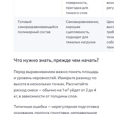
поверхность,
воз
пригодна для
рег
тонкого слоя
Готовый
Самовыравнивание,
Цен
саморазравнивающийся
хорошая
высо
полимерный состав
сцепляемость,
тре
подходит для
точ
тяжелых нагрузок
соб
тех
Что нужно знать, прежде чем начать?
Перед выравниванием важно понять площадь
и уровень неровностей. Измерьте разницу по
высоте в нескольких точках. Рассчитайте
расход смеси — обычно на 1 м² уйдет от 2 до 4
кг, в зависимости от толщины слоя.
Типичные ошибки — нерегулярная подготовка
основания, пропуск грунтовки, неправильное