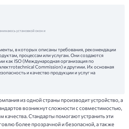
анимаюсь установкой окон и
енты, в которых описаны требования, рекомендации
одуктам, процессам или услугам. Они создаются
и как ISO (Международная организация по
лектrotechnical Commission) и другими. Их основная
зопасность и качество продукции и услуг на
омпания из одной страны производит устройство, а
тандартов возникнут сложности с совместимостью,
м качества. Стандарты помогают устранить эти
овлю более прозрачной и безопасной, а также