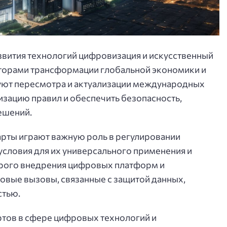
звития технологий цифровизация и искусственный
торами трансформации глобальной экономики и
буют пересмотра и актуализации международных
изацию правил и обеспечить безопасность,
ешений.
рты играют важную роль в регулировании
условия для их универсального применения и
трого внедрения цифровых платформ и
овые вызовы, связанные с защитой данных,
стью.
тов в сфере цифровых технологий и