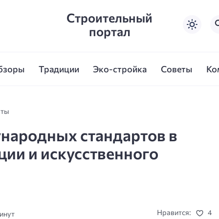
Строительный
портал
бзоры
Традиции
Эко-стройка
Советы
Ко
рты
народных стандартов в
ии и искусственного
Нравится:
4
минут