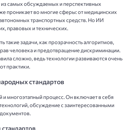
а из самых обсуждаемых и перспективных
же проникает во многие сферы: от медицинских
 автономных транспортных средств. Но ИИ
х, правовых и технических.
ь такие задачи, как прозрачность алгоритмов,
прав человека и предотвращение дискриминации.
вила сложно, ведь технологии развиваются очень
от практики.
народных стандартов
 и многоэтапный процесс. Он включает в себя
 технологий, обсуждение с заинтересованными
 документов.
 стандартов