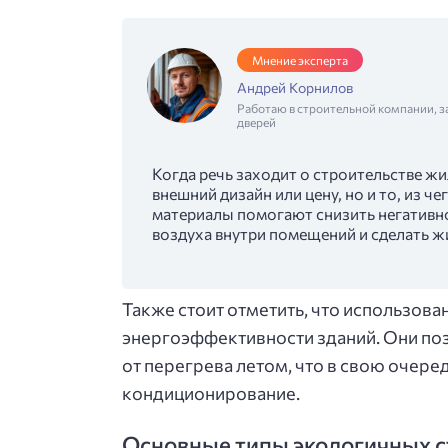
Мнение эксперта
Андрей Корнилов
Работаю в строительной компании, з
дверей
Когда речь заходит о строительстве ж
внешний дизайн или цену, но и то, из ч
материалы помогают снизить негативн
воздуха внутри помещений и сделать ж
Также стоит отметить, что использов
энергоэффективности зданий. Они по
от перегрева летом, что в свою очере
кондиционирование.
Основные типы экологичных 