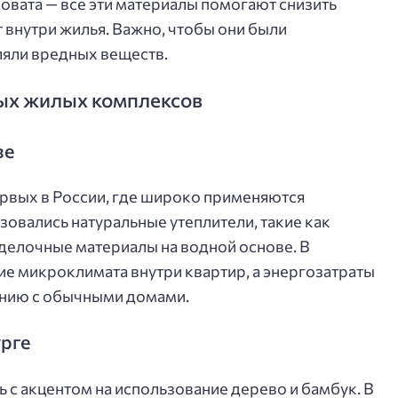
овата — все эти материалы помогают снизить
внутри жилья. Важно, чтобы они были
ляли вредных веществ.
ых жилых комплексов
ве
ервых в России, где широко применяются
зовались натуральные утеплители, такие как
отделочные материалы на водной основе. В
е микроклимата внутри квартир, а энергозатраты
ению с обычными домами.
рге
 с акцентом на использование дерево и бамбук. В