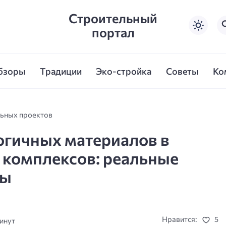
Строительный
портал
бзоры
Традиции
Эко-стройка
Советы
Ко
льных проектов
огичных материалов в
комплексов: реальные
ты
Нравится:
5
минут