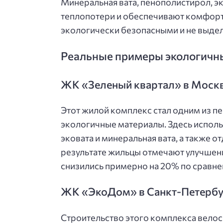
Минеральная вата, пенополистирол, эк
теплопотери и обеспечивают комфорт 
экологически безопасными и не выде
Реальные примеры экологичн
ЖК «Зеленый квартал» в Моск
Этот жилой комплекс стал одним из п
экологичные материалы. Здесь исполь
эковата и минеральная вата, а также 
результате жильцы отмечают улучшени
снизились примерно на 20% по сравн
ЖК «ЭкоДом» в Санкт-Петербу
Строительство этого комплекса велось