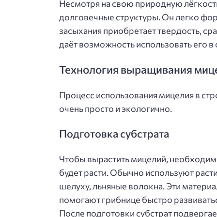
Несмотря на свою природную лёгкость
долговечные структуры. Он легко фор
засыхания приобретает твердость, ср
даёт возможность использовать его в
Технология выращивания мице
Процесс использования мицелия в стро
очень просто и экологично.
Подготовка субстрата
Чтобы вырастить мицелий, необходимо
будет расти. Обычно используют раст
шелуху, льняные волокна. Эти матери
помогают грибнице быстро развиватьс
После подготовки субстрат подвергае