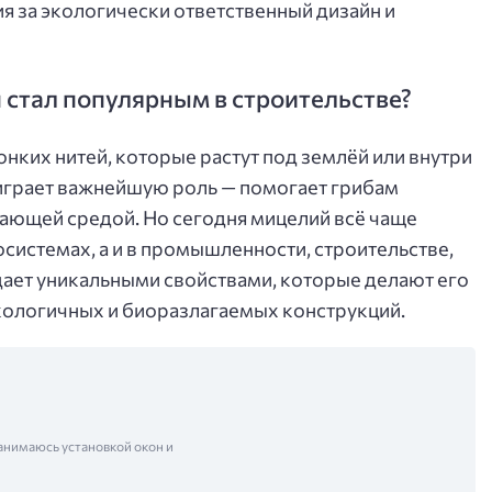
 за экологически ответственный дизайн и
н стал популярным в строительстве?
тонких нитей, которые растут под землёй или внутри
играет важнейшую роль — помогает грибам
жающей средой. Но сегодня мицелий всё чаще
системах, а и в промышленности, строительстве,
дает уникальными свойствами, которые делают его
кологичных и биоразлагаемых конструкций.
анимаюсь установкой окон и