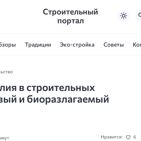
Строительный
портал
бзоры
Традиции
Эко-стройка
Советы
Ко
льство
лия в строительных
ивый и биоразлагаемый
Нравится:
6
инут