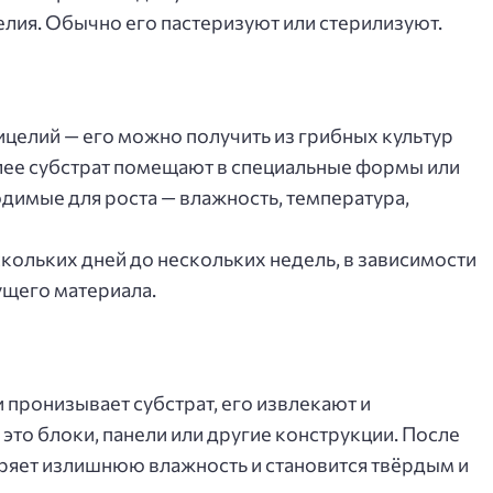
лия. Обычно его пастеризуют или стерилизуют.
ицелий — его можно получить из грибных культур
лее субстрат помещают в специальные формы или
одимые для роста — влажность, температура,
кольких дней до нескольких недель, в зависимости
ущего материала.
 пронизывает субстрат, его извлекают и
о блоки, панели или другие конструкции. После
теряет излишнюю влажность и становится твёрдым и