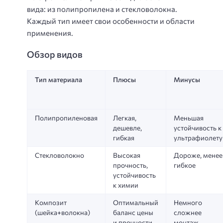
вида: из полипропилена и стекловолокна.
Каждый тип имеет свои особенности и области
применения.
Обзор видов
Тип материала
Плюсы
Минусы
Полипропиленовая
Легкая,
Меньшая
дешевле,
устойчивость к
гибкая
ультрафиолету
Стекловолокно
Высокая
Дороже, менее
прочность,
гибкое
устойчивость
к химии
Композит
Оптимальный
Немного
(шейка+волокна)
баланс цены
сложнее
и прочности
монтаж